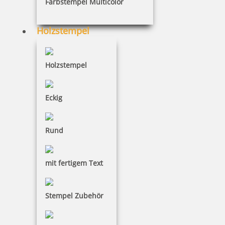
Preis pro Stück inkl. 19 % Mwst.
Farbstempel Multicolor
exkl. Versandkosten
Artikelnummer: PRINTER30GREENLINE
Holzstempel
Lieferzeit 1-2 Werktage
Holzstempel
Eckig
selbst gestalten
gestalten lassen
Rund
Hinweis! Für die Gestaltung entstehen Kosten in
mit fertigem Text
Höhe von 2,45 € inkl. 19 % Mwst.. Die Satzkosten
werden im Warenkorb als separate Position
sichtbar sein. Im oben abgebildeten Artikelpreis
Stempel Zubehör
sind die Satzkosten nicht enthalten!