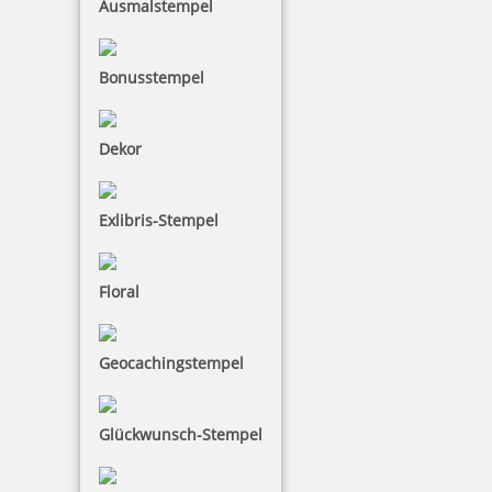
Ausmalstempel
Bonusstempel
Colop Ersatzkissen E/30 (Printer 30, Compact Printer C 30)
Dekor
Exlibris-Stempel
3,37 €
inkl. 19 % Mwst.
Floral
Geocachingstempel
Herstellerinformationen
Glückwunsch-Stempel
Hersteller:
Colop