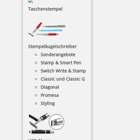
Taschenstempel
Logos, Vorlagen, Musterscans laden Sie uns
Stempelkugelschreiber
bitte hier hoch. Erlaubte Formate sind jpg, pdf,
Sonderangebote
xls, doc und eine Dateigröße von maximal
Stamp & Smart Pen
10MB.
Switch Write & Stamp
Dateien hier her ziehen
Classic und Classic G
Diagonal
Doppelklick um auf Computer auszuwählen
Promesa
Styling
es wurden noch keine Vorlagen
hochgeladen