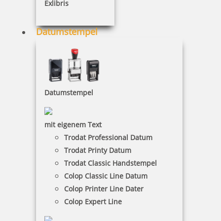
Wünschen Sie einen Korrekturabzug?
Exlibris
Breite in mm
Datumstempel
Höhe in mm
Zeilenzahl
Datumstempel
Ausrichtung
mit eigenem Text
Trodat Professional Datum
Trodat Printy Datum
Umrandung
Trodat Classic Handstempel
ohne
Colop Classic Line Datum
mit
Colop Printer Line Dater
Kissenfarbe
Colop Expert Line
Geben Sie im folgenden Feld den Text ein, wie