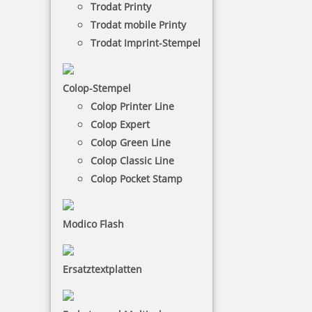
Max. Zeilen: 5
Trodat Printy
Max. Abdruckmaße: 47 x 18 mm
Trodat mobile Printy
Kissenfarben: BLAU, FARBLOS, GRÜN, ROT,
Trodat Imprint-Stempel
SCHWARZ, VIOLETT
Colop Green Line Printer 30
Colop-Stempel
Colop Printer Line
Colop Expert
Colop Green Line
22,57 €
Colop Classic Line
Colop Pocket Stamp
-
Modico Flash
+
Gestaltung erst abschließen
Ersatztextplatten