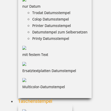
er auf dem Stempelabdruck erscheinen soll.
nur Datum
Achten Sie dabei auf exakte Schreibweise. Der
Text wird 1:1 übernommen
Trodat Datumsstempel
Colop Datumsstempel
Printer Datumsstempel
Datumstempel zum Selbersetzen
Printy Datumsstempel
mit festem Text
Ersatztextplatten Datumstempel
Hinweise Tragen Sie hier Hinweise und spezielle
Wünsche zur Beachtung an unsere
Satzabteilung / Auftragsbearbeitung ein.
Multicolor-Datumstempel
Taschenstempel