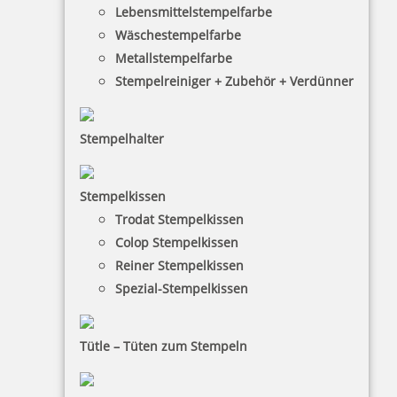
Lebensmittelstempelfarbe
Zu den Bürostempeln gehören typische
Wäschestempelfarbe
Posteingangsstempel, Adressstempel,
Metallstempelfarbe
Firmenstempel mit Logo sowie Stempel für
Stempelreiniger + Zubehör + Verdünner
Auftragsbearbeitung oder Buchhaltung.
Bürostempel vereinfachen die Arbeit bei
wiederkehrenden Vorgängen in der Verwaltung und
Stempelhalter
sollten daher in keinem Büro fehlen.
Stempelkissen
Trodat Stempelkissen
Colop Stempelkissen
Reiner Stempelkissen
Spezial-Stempelkissen
HINWEISE
Tütle – Tüten zum Stempeln
FAQ
Versandinformationen