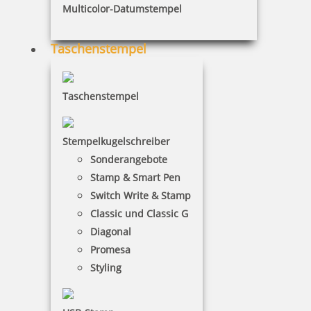
Multicolor-Datumstempel
Taschenstempel
Trodat Datenschutzstempel
Taschenstempel
Stempelkugelschreiber
Sonderangebote
16,55 €
Stamp & Smart Pen
Switch Write & Stamp
inkl. 19 % Mwst.
Classic und Classic G
Bestellen
Diagonal
Promesa
Styling