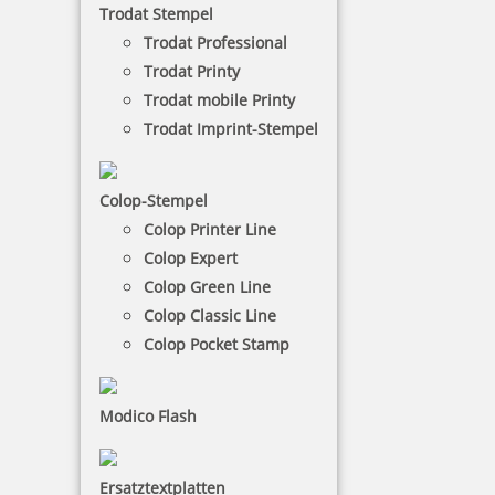
Trodat Stempel
Auftragsbearbeitung oder Buchhaltung.
Bürostempel vereinfachen die Arbeit bei
Trodat Professional
wiederkehrenden Vorgängen in der Verwaltung
Trodat Printy
und sollten daher in keinem Büro fehlen.
Trodat mobile Printy
Trodat Imprint-Stempel
NACH WUNSCHSTEMPEL FILTERN
Colop-Stempel
Colop Printer Line
€-
↑
Colop Expert
€+
↓
Colop Green Line
Colop Classic Line
Colop Pocket Stamp
BÜROSTEMPEL - KATEGORIEN
Modico Flash
Mehrwertsteuer-Stempel
Ersatztextplatten