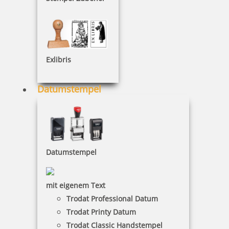
SEPA Stempel
Exlibris
Datumstempel
15 Artikel in der Kategorie
Datumstempel
Holzstempel mit Text: In diesem Betrag sind 19% MwSt.
mit eigenem Text
enthalten.
Trodat Professional Datum
Trodat Printy Datum
Trodat Classic Handstempel