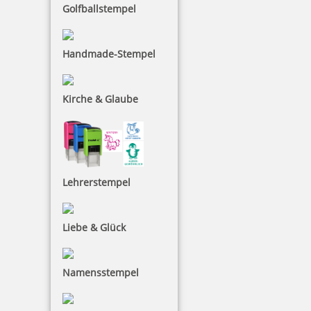
Bestellen
Golfballstempel
Handmade-Stempel
Kirche & Glaube
ID Protector Gehäuse rot Set mit Nachfülltinte
Lehrerstempel
24,91 €
Liebe & Glück
inkl. 19 % Mwst.
Bestellen
Namensstempel