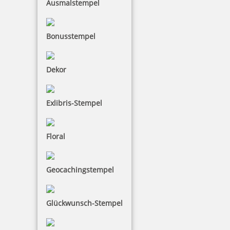
Ausmalstempel
17,79 €
Bonusstempel
inkl. 19 % Mwst.
Bestellen
Dekor
Exlibris-Stempel
Floral
ID Protector mit Gehäuse blau
Geocachingstempel
11,89 €
Glückwunsch-Stempel
inkl. 19 % Mwst.