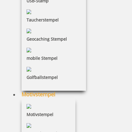
USB-Stamp
ID Protecor Nachfülltinte von Trodat 3er-Pack schwarz
Taucherstempel
Geocaching Stempel
9,47 €
inkl. 19 % Mwst.
mobile Stempel
Bestellen
Golfballstempel
Motivstempel
ID Protector mit rotem Gehäuse und integriertem Brieföffner
Motivstempel