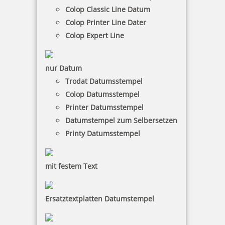
5,32 €
Colop Classic Line Datum
Colop Printer Line Dater
inkl. 19 % Mwst.
Colop Expert Line
Bestellen
nur Datum
Trodat Datumsstempel
Colop Datumsstempel
Printer Datumsstempel
Datumstempel zum Selbersetzen
INCOGNITO PRINTER 30
Printy Datumsstempel
mit festem Text
11,77 €
Ersatztextplatten Datumstempel
inkl. 19 % Mwst.
Bestellen