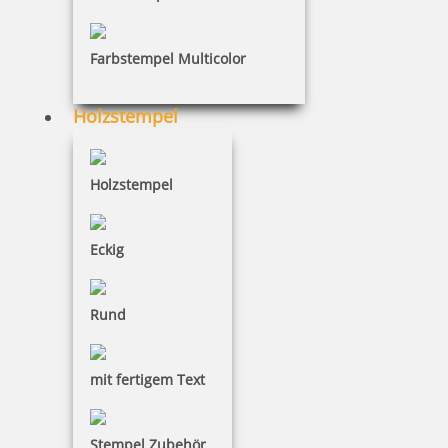
Farbstempel Multicolor
Kontierungsstempel Buchungsstempel
Holzstempel
Eingangsstempel Posteingangsstempel
Holzstempel
Eckig
Datenschutzstempel
Rund
Poststempel
mit fertigem Text
Stempel Zubehör