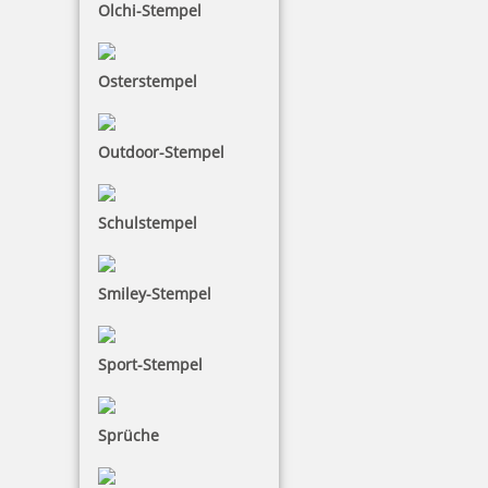
Olchi-Stempel
individueller Textstempel SEPA 1 Modell Trodat Printy 4.0 4915
Osterstempel
Outdoor-Stempel
32,40 €
Schulstempel
inkl. 19 % Mwst.
Jetzt gestalten
Smiley-Stempel
Sport-Stempel
Sprüche
Spezialstempel SEPA 2 für eigenen Text