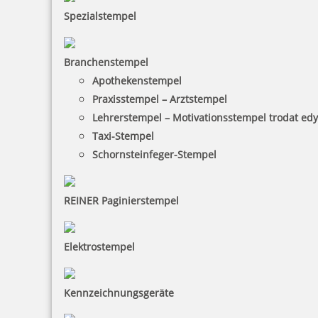
Spezialstempel
Branchenstempel
SEPA-Stempel mit individuellem Text
Apothekenstempel
Praxisstempel – Arztstempel
Lehrerstempel – Motivationsstempel trodat ed
Taxi-Stempel
28,24 €
Schornsteinfeger-Stempel
inkl. 19 % Mwst.
Jetzt gestalten
REINER Paginierstempel
Elektrostempel
Kennzeichnungsgeräte
Mehrwertsteuer Stempel Trodat Printy 4911