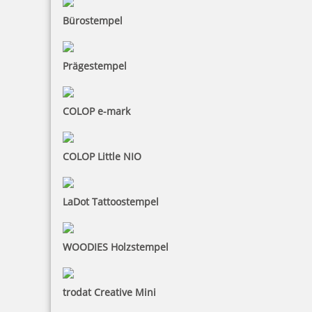
Bürostempel
22,48 €
Prägestempel
inkl. 19 % Mwst.
COLOP e-mark
Jetzt gestalten
COLOP Little NIO
LaDot Tattoostempel
Mehrwertsteuer-Stempel Trodat Imprint
WOODIES Holzstempel
trodat Creative Mini
14,80 €