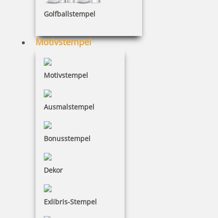
Golfballstempel
Motivstempel
Trodat Professional 5440/2 Datumstempel zweifarbig 47 x 26
mm
Motivstempel
69,94 €
Ausmalstempel
inkl. 19 % Mwst.
Bonusstempel
Jetzt gestalten
Dekor
Exlibris-Stempel