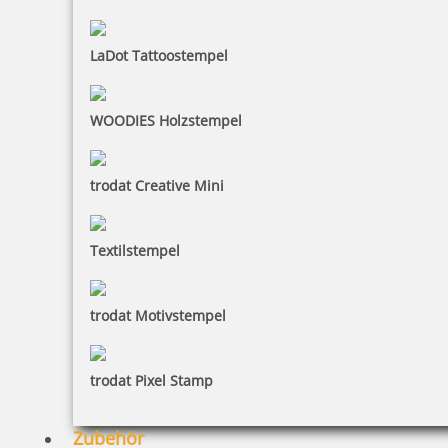
LaDot Tattoostempel
Trodat Professional 54120 Datumstempel mit Text 116 x 70 mm
WOODIES Holzstempel
145,57 €
trodat Creative Mini
inkl. 19 % Mwst.
Textilstempel
Jetzt gestalten
trodat Motivstempel
trodat Pixel Stamp
Trodat Professional 5466/PL 4.0 mit Doppeldatum und Text
56x33 mm
Zubehör