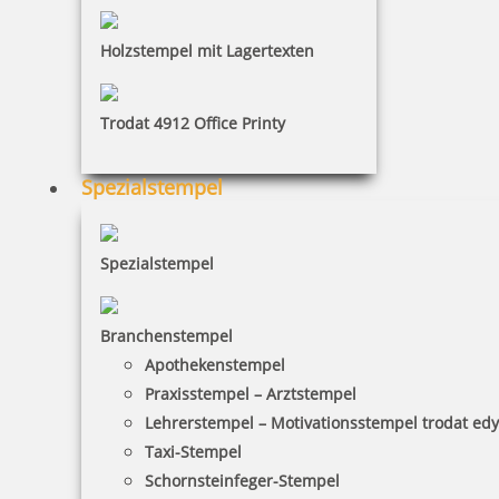
120,77 €
Holzstempel mit Lagertexten
inkl. 19 % Mwst.
Trodat 4912 Office Printy
Jetzt gestalten
Spezialstempel
Spezialstempel
Trodat Professional 54110 Datumstempel mit Text 83x53 mm
Branchenstempel
Apothekenstempel
Praxisstempel – Arztstempel
Lehrerstempel – Motivationsstempel trodat ed
137,27 €
Taxi-Stempel
Schornsteinfeger-Stempel
inkl. 19 % Mwst.