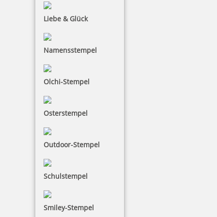
78,77 €
Liebe & Glück
inkl. 19 % Mwst.
Jetzt gestalten
Namensstempel
Olchi-Stempel
Osterstempel
Trodat Professional 5474/2 4.0 zweifarbig (vorher 5470)
Datumstempel mit Text 60x40 mm
Outdoor-Stempel
91,13 €
Schulstempel
inkl. 19 % Mwst.
Smiley-Stempel
Jetzt gestalten