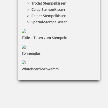
Trodat Stempelkissen
inkl. 19 % Mwst.
Colop Stempelkissen
Jetzt gestalten
Reiner Stempelkissen
Spezial-Stempelkissen
Tütle – Tüten zum Stempeln
Trodat Printy 4724/2 zweifarbiger Datumstempel m. Text 40x40
mm
Sonnenglas
Whiteboard-Schwamm
46,37 €
inkl. 19 % Mwst.
Jetzt gestalten