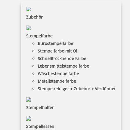
Zubehör
116,10 €
Stempelfarbe
inkl. 19 % Mwst.
Jetzt gestalten
Bürostempelfarbe
Stempelfarbe mit Öl
Schnelltrocknende Farbe
Lebensmittelstempelfarbe
Wäschestempelfarbe
Metallstempelfarbe
Stempelreiniger + Zubehör + Verdünner
Trodat Printy 4724 Datumstempel m. Text 40x40 mm
Stempelhalter
46,04 €
Stempelkissen