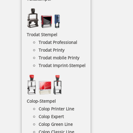
mit eigenem Text
Datumsstempel mit Text sind für alle
Arbeitsbereiche wichtig, bei denen man genau
wissen muss, wann eine Rechnung, ein Brief oder
Trodat Stempel
ein Rezept aus der Apotheke eingegangen ist oder
ausgestellt wurde.
Trodat Professional
Trodat Printy
Trodat mobile Printy
NACH WUNSCHSTEMPEL FILTERN
Trodat Imprint-Stempel
€-
↑
€+
↓
Colop-Stempel
Colop Printer Line
MIT EIGENEM TEXT - KATEGORIEN
Colop Expert
Colop Green Line
Colop Classic Line