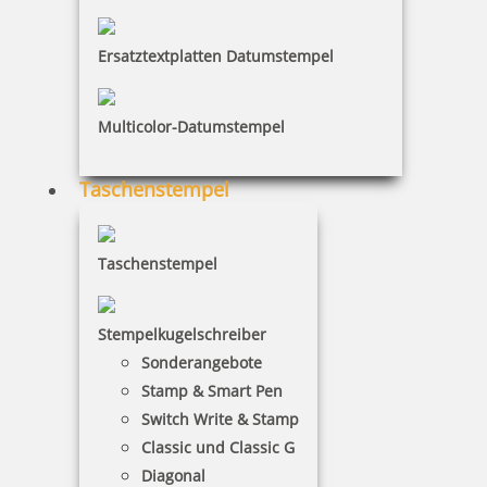
Ersatztextplatten Datumstempel
53,44 €
Multicolor-Datumstempel
inkl. 19 % Mwst.
Jetzt gestalten
Taschenstempel
Taschenstempel
Stempelkugelschreiber
Trodat Professional 5430 Datumstempel blau/rot zweifarbig 39 x
Sonderangebote
22 mm
Stamp & Smart Pen
Switch Write & Stamp
Classic und Classic G
55,22 €
Diagonal