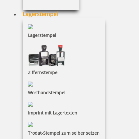
Trodat Professional 5480 4.0 Datumstempel mit Text 68x47 mm
Lagerstempel
Lagerstempel
113,19 €
inkl. 19 % Mwst.
Jetzt gestalten
Ziffernstempel
Wortbandstempel
Imprint mit Lagertexten
Trodat Professional 5480/2 4.0 zweifarbig Datumstempel mit
Text 68x47 mm
Trodat-Stempel zum selber setzen