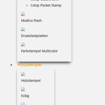
Trodat Professional Datum
Colop Pocket Stamp
Modico Flash
Trodat Printy Datum
Ersatztextplatten
Farbstempel Multicolor
Holzstempel
Holzstempel
Eckig