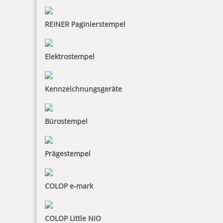
Jetzt gestalten
REINER Paginierstempel
Elektrostempel
Trodat Professional 54110/2 zweifarbig Datumstempel mit Text
Kennzeichnungsgeräte
83x53 mm
Bürostempel
135,93 €
Prägestempel
inkl. 19 % Mwst.
Jetzt gestalten
COLOP e-mark
COLOP Little NIO