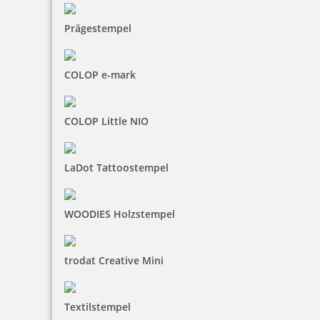
Prägestempel
30,93 €
COLOP e-mark
inkl. 19 % Mwst.
Jetzt gestalten
COLOP Little NIO
LaDot Tattoostempel
WOODIES Holzstempel
Runder Holz-Motivstempel mit Liebe verpackt
trodat Creative Mini
30,93 €
Textilstempel