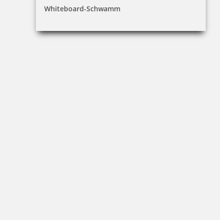
Whiteboard-Schwamm
16,15 €
inkl. 19 % Mwst.
Jetzt gestalten
Holzstempel Motiv meine Werkstatt war für dich fleißig