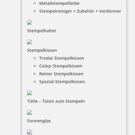
Metallstempelfarbe
Stempelreiniger + Zubehör + Verdünner
Stempelhalter
Holzstempel Motiv original handgemacht
Stempelkissen
Trodat Stempelkissen
16,15 €
Colop Stempelkissen
Reiner Stempelkissen
inkl. 19 % Mwst.
Spezial-Stempelkissen
Jetzt gestalten
Tütle – Tüten zum Stempeln
Sonnenglas
Holzstempel Motiv echt handgemacht