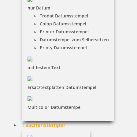
nur Datum
Trodat Datumsstempel
Colop Datumsstempel
Motivstempel mit Abdruck kleinigkeit für dich
Printer Datumsstempel
Datumstempel zum Selbersetzen
Printy Datumsstempel
16,15 €
mit festem Text
inkl. 19 % Mwst.
Jetzt gestalten
Ersatztextplatten Datumstempel
Multicolor-Datumstempel
Taschenstempel
Motivstempel Etikett zum Stempeln