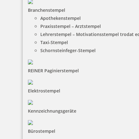
Branchenstempel
Apothekenstempel
Runder Holz-Motivstempel echte Handarbeit
Praxisstempel – Arztstempel
Lehrerstempel – Motivationsstempel trodat 
Taxi-Stempel
Schornsteinfeger-Stempel
30,93 €
REINER Paginierstempel
inkl. 19 % Mwst.
Jetzt gestalten
Elektrostempel
Kennzeichnungsgeräte
Runder Holz-Motivstempel original Handarbeit
Bürostempel