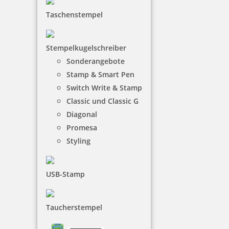
Taschenstempel
22,04 €
Stempelkugelschreiber
Sonderangebote
inkl. 19 % Mwst.
Stamp & Smart Pen
Jetzt gestalten
Switch Write & Stamp
Classic und Classic G
Diagonal
Promesa
Styling
Runder Holz-Motivstempel Handmade
USB-Stamp
Taucherstempel
35,05 €