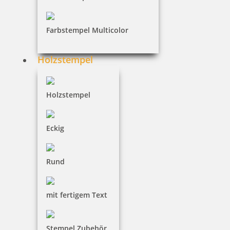
16,15 €
Farbstempel Multicolor
inkl. 19 % Mwst.
Holzstempel
Jetzt gestalten
Holzstempel
Eckig
Motivstempel Motiv Aus meinem Garten
Rund
mit fertigem Text
16,15 €
Stempel Zubehör