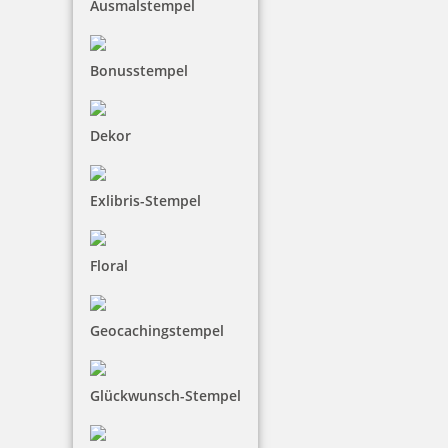
Ausmalstempel
Bonusstempel
Dekor
Exlibris-Stempel
Holzstempel Motiv Eine Kleinigkeit für dich
Floral
Geocachingstempel
22,04 €
Glückwunsch-Stempel
inkl. 19 % Mwst.
Jetzt gestalten