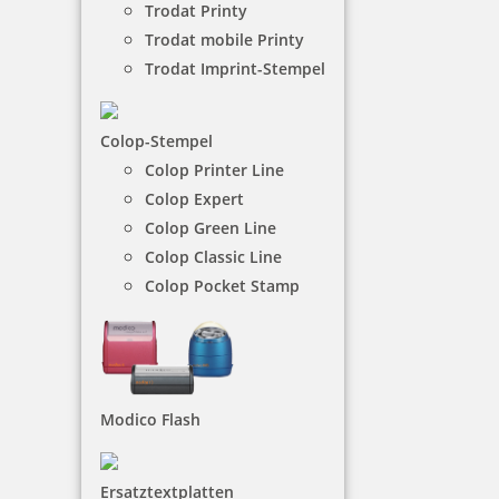
Trodat Printy
Trodat mobile Printy
NACH WUNSCHSTEMPEL FILTERN
Trodat Imprint-Stempel
Colop-Stempel
€-
↑
Colop Printer Line
€+
↓
Colop Expert
Colop Green Line
Colop Classic Line
29 Artikel in der Kategorie
Colop Pocket Stamp
Modico Flash
Holzstempel Motiv Glück im Glas
Ersatztextplatten