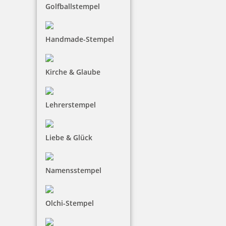
Golfballstempel
Handmade-Stempel
Kirche & Glaube
Holzstempel Motiv Kleinigkeit für dich
Lehrerstempel
24,74 €
Liebe & Glück
inkl. 19 % Mwst.
Jetzt gestalten
Namensstempel
Olchi-Stempel