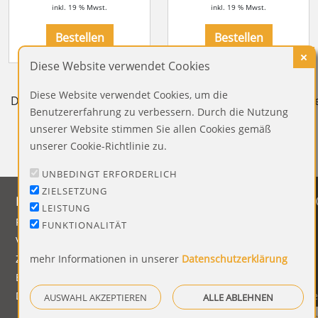
inkl. 19 % Mwst.
inkl. 19 % Mwst.
Bestellen
Bestellen
Diese Website verwendet Cookies
Diese Website verwendet Cookies, um die
Diesen Stempel können Sie selbersetzen und jeder Zeit b
Benutzererfahrung zu verbessern. Durch die Nutzung
unserer Website stimmen Sie allen Cookies gemäß
unserer Cookie-Richtlinie zu.
UNBEDINGT ERFORDERLICH
ZIELSETZUNG
HINWEISE
INFORMAT
LEISTUNG
FAQ
Impressum
FUNKTIONALITÄT
Versandinformationen
Datenschutz
Zahlungsbedingungen
mehr Informationen in unserer
Datenschutzerklärung
AGB
Bestellhinweise
Widerruf
Dateiformate
Barrierefreihe
AUSWAHL AKZEPTIEREN
ALLE ABLEHNEN