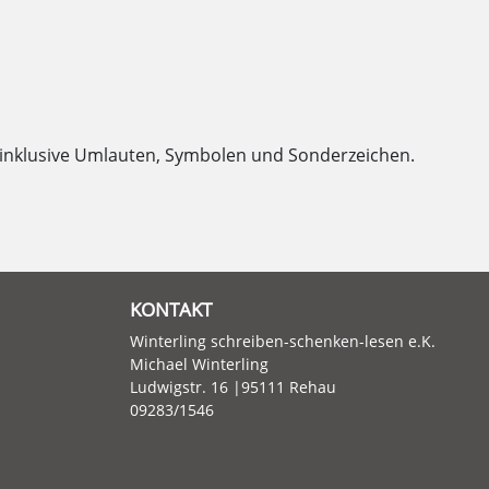
, inklusive Umlauten, Symbolen und Sonderzeichen.
KONTAKT
Winterling schreiben-schenken-lesen e.K.
Michael Winterling
Ludwigstr. 16 |95111 Rehau
09283/1546