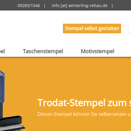
09283/1546 |
info [at] winterling-rehau.de
|
Stempel selbst gestalten
el
Taschenstempel
Motivstempel
Trodat-Stempel zum s
Diesen Stempel können Sie selbersetzen un