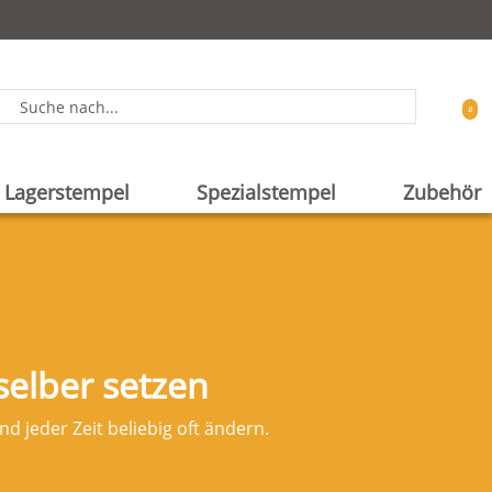
0
Lagerstempel
Spezialstempel
Zubehör
elber setzen
d jeder Zeit beliebig oft ändern.