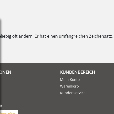
eliebig oft ändern. Er hat einen umfangreichen Zeichensatz
IONEN
KUNDENBEREICH
Mein Konto
Warenkorb
Kundenservice
it