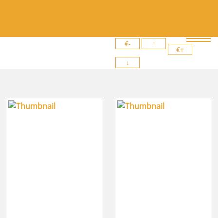
€-
↑
€+
↓