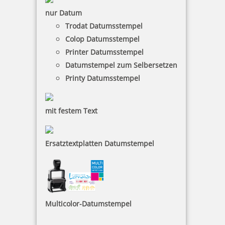
inkl. 19 % Mwst.
nur Datum
Bestellen
Trodat Datumsstempel
Colop Datumsstempel
Printer Datumsstempel
Datumstempel zum Selbersetzen
Printy Datumsstempel
trodat LITTLE DOTs RECHENRALLY Plus Minus Rechenroller Set
mit festem Text
Ersatztextplatten Datumstempel
10,28 €
inkl. 19 % Mwst.
Bestellen
Multicolor-Datumstempel