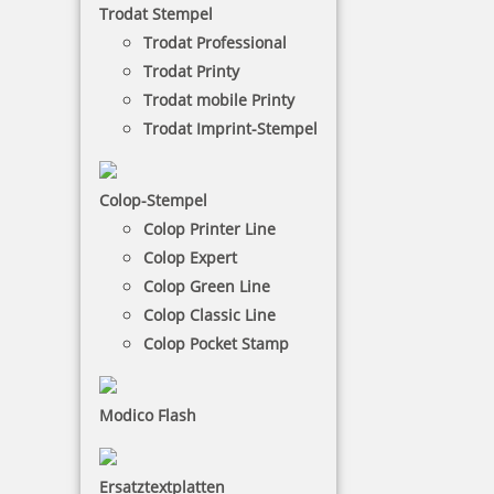
Trodat Stempel
Stempel sind in einer Vielzahl von Farben erhältlich,
sodass Sie ganz nach Ihrem Geschmack und Anlass
Trodat Professional
wählen können. Ob lebendige Farben für fröhliche
Trodat Printy
Anlässe oder dezente Töne für formelle Dokumente
Trodat mobile Printy
– die Auswahl ist groß und bietet für jeden etwas.
Trodat Imprint-Stempel
NACH WUNSCHSTEMPEL FILTERN
Colop-Stempel
Colop Printer Line
Colop Expert
€-
↑
Colop Green Line
€+
↓
Colop Classic Line
Colop Pocket Stamp
45 Artikel in der Kategorie
Modico Flash
Ersatztextplatten