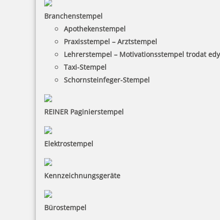
Branchenstempel
trodat edy FIX - Motivationsstempel Smiley - Printy 4922
Apothekenstempel
Praxisstempel – Arztstempel
Lehrerstempel – Motivationsstempel trodat ed
Taxi-Stempel
10,28 €
Schornsteinfeger-Stempel
inkl. 19 % Mwst.
Bestellen
REINER Paginierstempel
Elektrostempel
Kennzeichnungsgeräte
trodat edy FIX - Motivationsstempel Spitze! - Printy 4922
Bürostempel