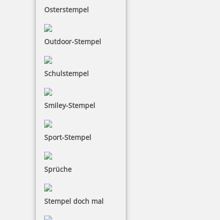
trodat edy FIX - Motivationsstempel Lass dich nicht hängen
Osterstempel
Outdoor-Stempel
10,22 €
Schulstempel
inkl. 19 % Mwst.
Bestellen
Smiley-Stempel
Sport-Stempel
Sprüche
trodat edy FIX - Motivationsstempel Fleissig - Printy 4922
Stempel doch mal