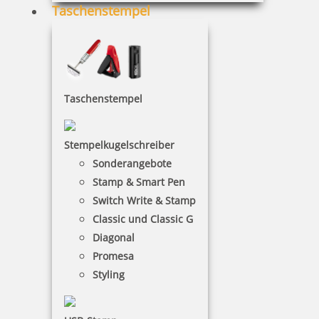
Taschenstempel
Trodat Deine Dinge Stempel mit Textplatte
Taschenstempel
24,87 €
Stempelkugelschreiber
Sonderangebote
inkl. 19 % Mwst.
Stamp & Smart Pen
Jetzt gestalten
Switch Write & Stamp
Classic und Classic G
Diagonal
Promesa
Styling
Trodat Deine Dinge Stempel Typo