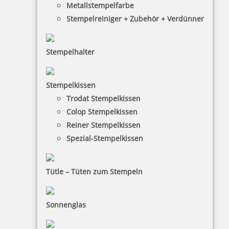
Metallstempelfarbe
Stempelreiniger + Zubehör + Verdünner
trodat edy T-Rex Dinosaurier Stempel
Stempelhalter
Stempelkissen
10,28 €
Trodat Stempelkissen
Colop Stempelkissen
inkl. 19 % Mwst.
Reiner Stempelkissen
Bestellen
Spezial-Stempelkissen
Tütle – Tüten zum Stempeln
Sonnenglas
trodat edy Stegosaurus Dinosaurier Stempel