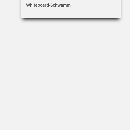
Whiteboard-Schwamm
10,28 €
inkl. 19 % Mwst.
Bestellen
trodat edy Plesiosaurus Dinosaurier Stempel
10,28 €