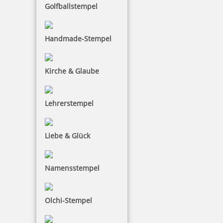
Golfballstempel
Handmade-Stempel
trodat edy FIX - Motivationsstempel Drachenstark - Printy 4922
Kirche & Glaube
Lehrerstempel
10,28 €
Liebe & Glück
inkl. 19 % Mwst.
Bestellen
Namensstempel
Olchi-Stempel