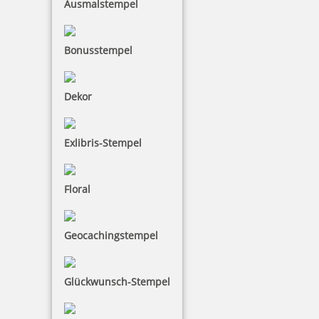
Ausmalstempel
inkl. 19 % Mwst.
Bestellen
Bonusstempel
Dekor
Exlibris-Stempel
trodat edy FIX - Motivstempel Außergewöhnlich - Printy 4922
Floral
10,28 €
Geocachingstempel
inkl. 19 % Mwst.
Glückwunsch-Stempel
Bestellen