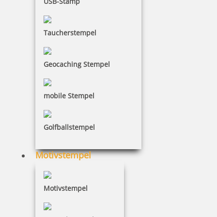
USB-Stamp
Taucherstempel
15,42 €
Geocaching Stempel
inkl. 19 % Mwst.
Bestellen
mobile Stempel
Golfballstempel
Motivstempel
Trodat Deine Dinge Nachfüllkit
Motivstempel
6,16 €