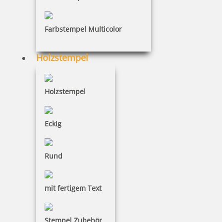
trodat LITTLE DOTs RECHENRALLY Mal Zahlen Rechenroller
Farbstempel Multicolor
Holzstempel
5,13 €
Holzstempel
inkl. 19 % Mwst.
Bestellen
Eckig
Rund
mit fertigem Text
trodat LITTLE DOTs RECHENRALLY Plus Symbol Rechenroller
Stempel Zubehör