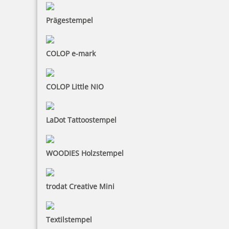
Prägestempel
10,28 €
inkl. 19 % Mwst.
COLOP e-mark
Bestellen
COLOP Little NIO
LaDot Tattoostempel
trodat edy FIX - Motivationsstempel Weiter so - Printy 4922
WOODIES Holzstempel
trodat Creative Mini
10,28 €
Textilstempel
inkl. 19 % Mwst.