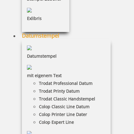
5,13 €
Exlibris
inkl. 19 % Mwst.
Datumstempel
Bestellen
Datumstempel
mit eigenem Text
Trodat Professional Datum
Colop Marky Nachfüllset inklusive Kissen Textilband und
Trodat Printy Datum
Etiketten
Trodat Classic Handstempel
Colop Classic Line Datum
Colop Printer Line Dater
10,48 €
Colop Expert Line