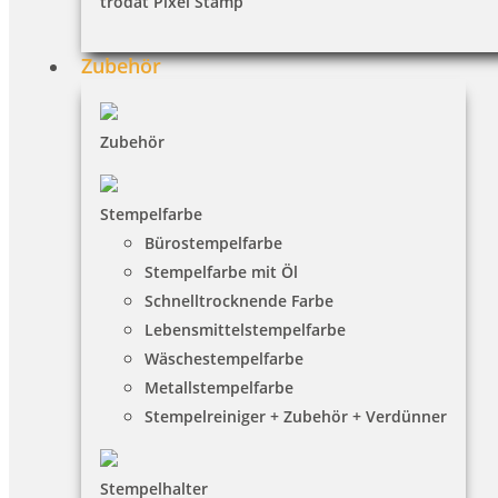
trodat Pixel Stamp
HINWEISE
Zubehör
FAQ
Zubehör
Versandinformationen
Zahlungsbedingungen
Stempelfarbe
Bestellhinweise
Bürostempelfarbe
Stempelfarbe mit Öl
Dateiformate
Schnelltrocknende Farbe
INFORMATIONEN
Lebensmittelstempelfarbe
Wäschestempelfarbe
Impressum
Metallstempelfarbe
Stempelreiniger + Zubehör + Verdünner
Datenschutz
AGB
Stempelhalter