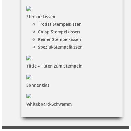
Widerruf
Barrierefreiheit
Stempelkissen
Vertrag widerrufen
Trodat Stempelkissen
Colop Stempelkissen
KUNDENBEREICH
Reiner Stempelkissen
Spezial-Stempelkissen
Mein Konto
Warenkorb
Tütle – Tüten zum Stempeln
Kundenservice
Sonnenglas
KONTAKT
Winterling schreiben-schenken-lesen e.K.
Whiteboard-Schwamm
Michael Winterling
Ludwigstr. 16 |95111 Rehau
09283/1546