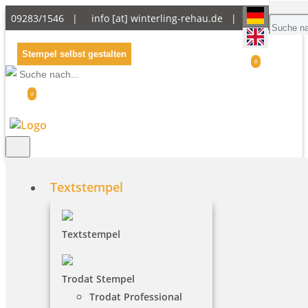
09283/1546 |
info [at] winterling-rehau.de
|
Stempel selbst gestalten
0
0
Textstempel
Kundenkonto anlegen
Textstempel
persönliche Daten
Trodat Stempel
Trodat Professional