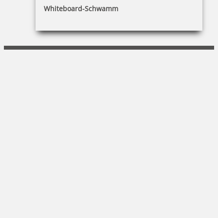
Winterling schreiben-schenken-lesen e.K.
Whiteboard-Schwamm
Michael Winterling
Ludwigstr. 16 |95111 Rehau
09283/1546