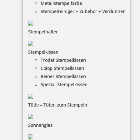
Impressum
Metallstempelfarbe
Stempelreiniger + Zubehör + Verdünner
Datenschutz
AGB
Stempelhalter
Widerruf
Barrierefreiheit
Stempelkissen
Vertrag widerrufen
Trodat Stempelkissen
Colop Stempelkissen
KUNDENBEREICH
Reiner Stempelkissen
Spezial-Stempelkissen
Mein Konto
Warenkorb
Tütle – Tüten zum Stempeln
Kundenservice
Sonnenglas
KONTAKT