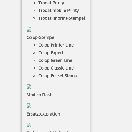
Trodat Printy
Verwaltung abweichender Lieferadressen
Trodat mobile Printy
Registrieren Sie sich hier
Trodat Imprint-Stempel
Winterling schreiben-schenken-lesen e.K.
Michael Winterling
Colop-Stempel
Ludwigstr. 16 |95111 Rehau
Colop Printer Line
Tel.:
09283/1546
Colop Expert
Email:
info@winterling-rehau.de
Colop Green Line
Zugang für registrierte Kunden
Colop Classic Line
Colop Pocket Stamp
E-Mail oder Kundennummer
Modico Flash
Passwort
Einloggen
Ersatztextplatten
Passwort vergessen?