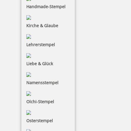
Reiner Farbkissen 30160, Ref. 30153
Handmade-Stempel
Kirche & Glaube
8,79 €
Lehrerstempel
inkl. 19 % Mwst.
Bestellen
Liebe & Glück
Namensstempel
Olchi-Stempel
Reiner Farbkissen D28N 221031, Ref. 221026
Osterstempel