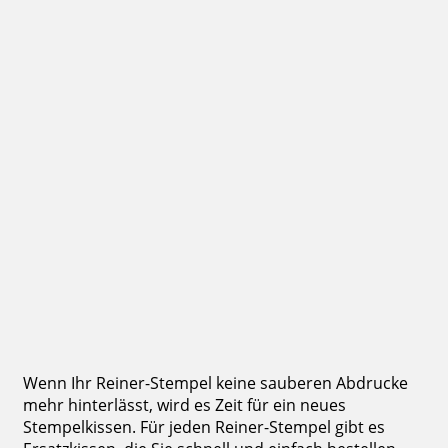
Reiner Colorbox Type 4 Austauschkissen Schwarz oder Rot
13,47 €
inkl. 19 % Mwst.
Bestellen
Wenn Ihr Reiner-Stempel keine sauberen Abdrucke
mehr hinterlässt, wird es Zeit für ein neues
Stempelkissen. Für jeden Reiner-Stempel gibt es