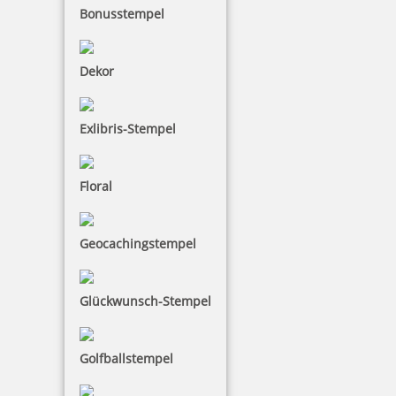
Bonusstempel
Dekor
Reiner Stempelkissen 30057, Ref.30053
Exlibris-Stempel
Floral
9,29 €
inkl. 19 % Mwst.
Geocachingstempel
Bestellen
Glückwunsch-Stempel
Golfballstempel