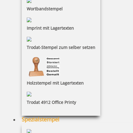
Wortbandstempel
Reiner Filzfassung D28B 222047, Ref. 222037
Imprint mit Lagertexten
6,10 €
Trodat-Stempel zum selber setzen
inkl. 19 % Mwst.
Bestellen
Holzstempel mit Lagertexten
Trodat 4912 Office Printy
Reiner Farbkissen 141078
Spezialstempel