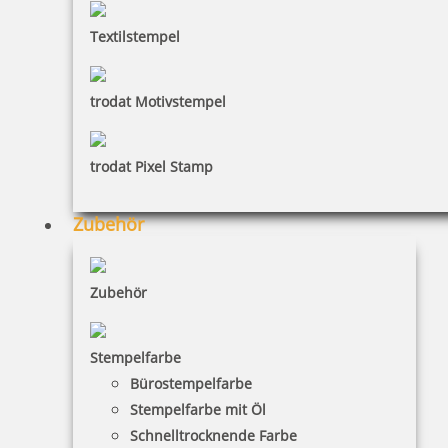
Textilstempel
Reiner Farbkissen 250075, Ref. 250041 blau
trodat Motivstempel
trodat Pixel Stamp
9,81 €
Zubehör
inkl. 19 % Mwst.
Bestellen
Zubehör
Stempelfarbe
Bürostempelfarbe
Stempelfarbe mit Öl
Reiner Farbkissen 201190, Ref. 201021 in Schwarz den ND6K
Schnelltrocknende Farbe