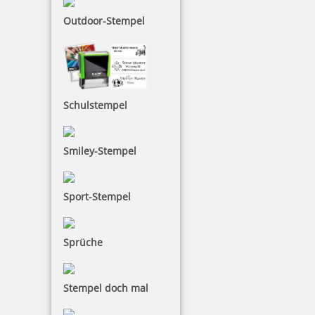
5,26 €
Outdoor-Stempel
inkl. 19 % Mwst.
Bestellen
Schulstempel
Smiley-Stempel
Reiner Farbkissen 221542, Ref. 221026
Sport-Stempel
Sprüche
4,51 €
inkl. 19 % Mwst.
Stempel doch mal
Bestellen