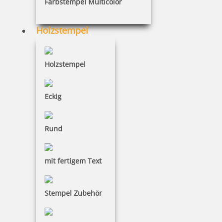
Farbstempel Multicolor
7,10 €
Holzstempel
inkl. 19 % Mwst.
Holzstempel
Bestellen
Eckig
Rund
Reiner Filzfassung 13521, Ref. 13053
mit fertigem Text
Stempel Zubehör
7,26 €