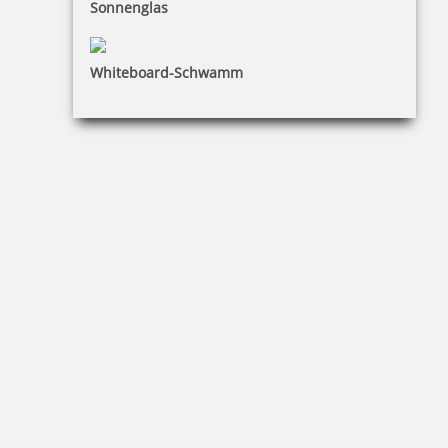
Sonnenglas
inkl. 19 % Mwst.
Bestellen
Whiteboard-Schwamm
Reiner Colorbox Type 1 Fassung mit getränktem Farbkissen
Blau, Grün oder Violett
7,07 €
inkl. 19 % Mwst.
Bestellen