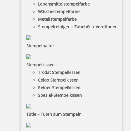
Lebensmittelstempelfarbe
Wäschestempelfarbe
Metallstempelfarbe
9,96 €
Stempelreiniger + Zubehör + Verdünner
inkl. 19 % Mwst.
Bestellen
Stempelhalter
Stempelkissen
Trodat Stempelkissen
Colop Stempelkissen
Reiner Stempelkissen
Reiner Farbkissen 201190, Ref. 201021 in Rot den ND6K
Spezial-Stempelkissen
Tütle – Tüten zum Stempeln
9,96 €