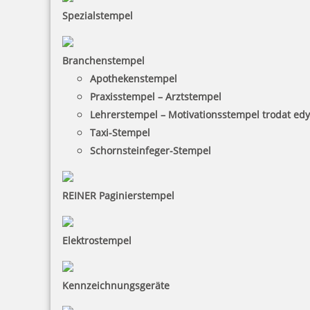
Spezialstempel
30,90 €
Branchenstempel
inkl. 19 % Mwst.
Apothekenstempel
Bestellen
Praxisstempel – Arztstempel
Lehrerstempel – Motivationsstempel trodat ed
Taxi-Stempel
Schornsteinfeger-Stempel
Reiner Farbkissen D40
REINER Paginierstempel
Elektrostempel
4,84 €
Kennzeichnungsgeräte
inkl. 19 % Mwst.