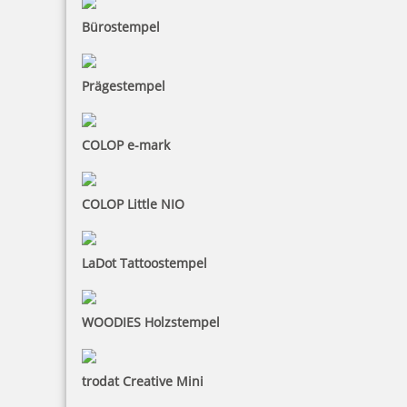
Bestellen
Bürostempel
Prägestempel
COLOP e-mark
Reiner Farbkissen 250075, Ref. 250041
COLOP Little NIO
10,41 €
LaDot Tattoostempel
inkl. 19 % Mwst.
WOODIES Holzstempel
Bestellen
trodat Creative Mini