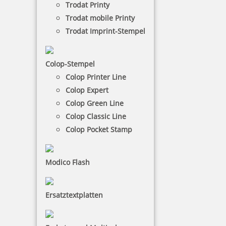
Trodat Printy
Trodat mobile Printy
NACH WUNSCHSTEMPEL FILTERN
Trodat Imprint-Stempel
Colop-Stempel
€-
↑
Colop Printer Line
€+
↓
Colop Expert
Colop Green Line
Colop Classic Line
25 Artikel in der Kategorie
Colop Pocket Stamp
Modico Flash
Ersatztextplatten
Reiner Farbkissen 13521, Ref. 13053