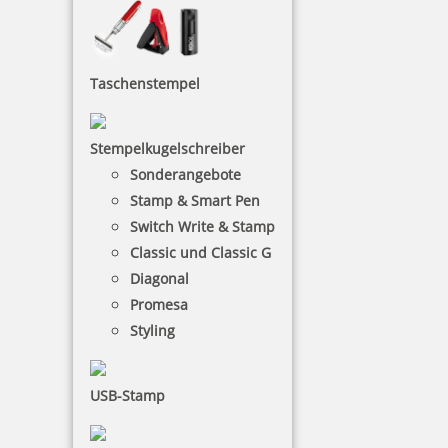
17,39 €
Taschenstempel
inkl. 19 % Mwst.
Stempelkugelschreiber
Bestellen
Sonderangebote
Stamp & Smart Pen
Switch Write & Stamp
Classic und Classic G
Diagonal
Promesa
Reiner Fassung mit Kissen 76093, Ref. 231091
Styling
USB-Stamp
17,78 €