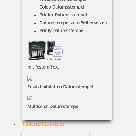
Colop Datumsstempel
Printer Datumsstempel
Datumstempel zum Selbersetzen
Reiner Stempelkissen 17240, Ref. 17253
Printy Datumsstempel
8,09 €
mit festem Text
inkl. 19 % Mwst.
Bestellen
Ersatztextplatten Datumstempel
Multicolor-Datumstempel
Taschenstempel
Reiner Farbkissen 76093, Ref. 231091