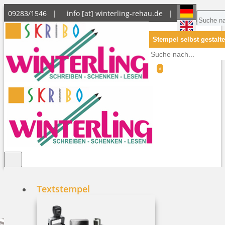
09283/1546 |
info [at] winterling-rehau.de
|
Stempel selbst gestalt
0
0
Textstempel