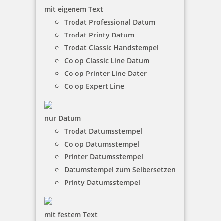
mit eigenem Text
Trodat Printy 4910 zum selbstgestalten 25 x 9 mm
Trodat Professional Datum
Trodat Printy Datum
Trodat Classic Handstempel
Colop Classic Line Datum
18,45 €
Colop Printer Line Dater
Colop Expert Line
inkl. 19 % Mwst.
Jetzt gestalten
nur Datum
Trodat Datumsstempel
Colop Datumsstempel
Printer Datumsstempel
Datumstempel zum Selbersetzen
Printy Datumsstempel
Trodat Printy 4910-S mit Schlüsselanhänger
mit festem Text