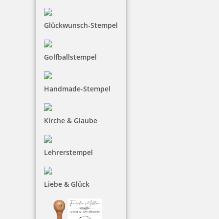
Glückwunsch-Stempel
27,52 €
Golfballstempel
inkl. 19 % Mwst.
Jetzt gestalten
Handmade-Stempel
Kirche & Glaube
Trodat Printy 4912 Pastell Edition
Lehrerstempel
Liebe & Glück
27,52 €