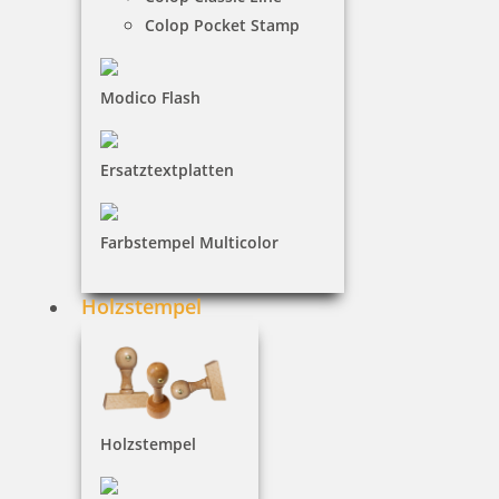
Colop Pocket Stamp
NACH WUNSCHSTEMPEL FILTERN
Modico Flash
€-
↑
Ersatztextplatten
€+
↓
Farbstempel Multicolor
TRODAT STEMPEL - KATEGORIEN
Holzstempel
Trodat Professional
Holzstempel
Trodat Printy