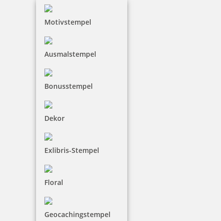
Motivstempel
Trodat Printy 4911 Pastell Edition
Ausmalstempel
22,31 €
Bonusstempel
inkl. 19 % Mwst.
Dekor
Jetzt gestalten
Exlibris-Stempel
Floral
Trodat Printy 4912 versch. Gehäusefarben
Geocachingstempel