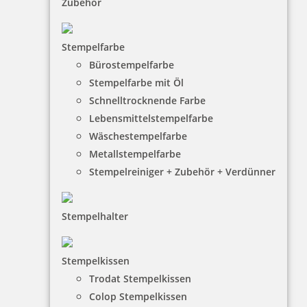
Zubehör
Trodat Printy 4921 Textstempel Abdruck 12x12 mm
Stempelfarbe
Bürostempelfarbe
Stempelfarbe mit Öl
Schnelltrocknende Farbe
16,62 €
Lebensmittelstempelfarbe
Wäschestempelfarbe
inkl. 19 % Mwst.
Metallstempelfarbe
Jetzt gestalten
Stempelreiniger + Zubehör + Verdünner
Stempelhalter
Stempelkissen
Trodat Printy 4921 mit Schlüsselanhänger
Trodat Stempelkissen
Colop Stempelkissen