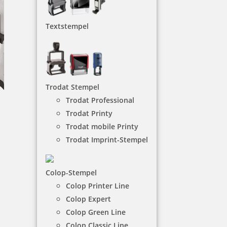
Textstempel
Trodat Stempel
Trodat Professional
Trodat Printy
Trodat mobile Printy
Trodat Stempel
Trodat Imprint-Stempel
Hier finden Sie Trodat Stempel, welche Sie mit
Colop-Stempel
Ihrem individuellen Text versehen können. Die
Textstempel sind perfekt für den Büroalltag, im
Colop Printer Line
Verein oder im privaten Bereich. Mit ihnen kann
Colop Expert
man ganz schnell und unkompliziert Adressen, das
Colop Green Line
Firmenlogo und vieles mehr abdrucken.
Colop Classic Line