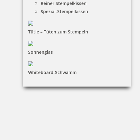
Reiner Stempelkissen
Spezial-Stempelkissen
24,45 €
Tütle – Tüten zum Stempeln
inkl. 19 % Mwst.
Jetzt gestalten
Sonnenglas
Whiteboard-Schwamm
Trodat Printy 4922 Textstempel Abdruck 20x20 mm
20,19 €