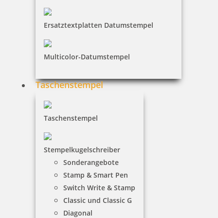
21,27 €
Ersatztextplatten Datumstempel
inkl. 19 % Mwst.
Multicolor-Datumstempel
Jetzt gestalten
Taschenstempel
Taschenstempel
Trodat Printy 4911 zum Selbstgestalten 37 x 14 mm
Stempelkugelschreiber
Sonderangebote
Stamp & Smart Pen
22,31 €
Switch Write & Stamp
Classic und Classic G
Diagonal
inkl. 19 % Mwst.