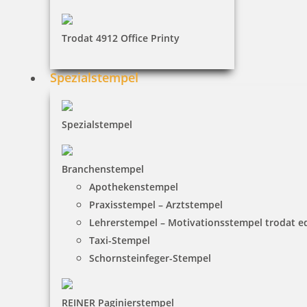
19,02 €
inkl. 19 % Mwst.
Trodat 4912 Office Printy
Jetzt gestalten
Spezialstempel
Spezialstempel
Trodat Printy 4917 Textstempel Abdruck 49 x 9 mm
Branchenstempel
Apothekenstempel
Praxisstempel – Arztstempel
Lehrerstempel – Motivationsstempel trodat 
19,55 €
Taxi-Stempel
Schornsteinfeger-Stempel
inkl. 19 % Mwst.
Jetzt gestalten
REINER Paginierstempel