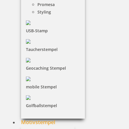
Jetzt gestalten
Promesa
Styling
USB-Stamp
Taucherstempel
Trodat Printy 4908 Textstempel 15x7 mm
Geocaching Stempel
15,92 €
mobile Stempel
inkl. 19 % Mwst.
Jetzt gestalten
Golfballstempel
Motivstempel