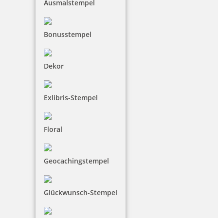
Ausmalstempel
Bonusstempel
Dekor
Exlibris-Stempel
Floral
Colop WOODIES Display Hochzeit mit 25 Stempeln und 5 Kissen
Geocachingstempel
134,90 €
Glückwunsch-Stempel
inkl. 19 % Mwst.