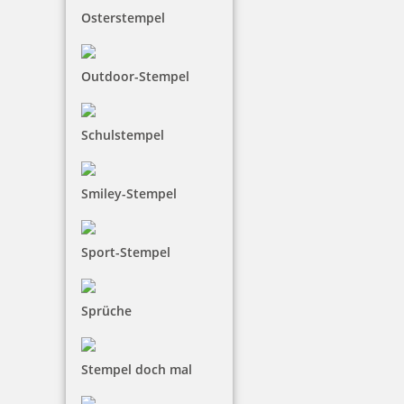
Osterstempel
Colop WOODIES Display Weihnachten mit 25 Stempeln und 5
Kissen
Outdoor-Stempel
Schulstempel
134,90 €
Smiley-Stempel
inkl. 19 % Mwst.
Bestellen
Sport-Stempel
Sprüche
Colop WOODIES Bauernhoftiere Set mit 12 Holzstempeln
Stempel doch mal