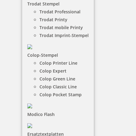
Trodat Stempel
wunderschönen Farben zur Auswahl.
Trodat Professional
Trodat Printy
NACH WUNSCHSTEMPEL FILTERN
Trodat mobile Printy
Trodat Imprint-Stempel
€-
↑
Colop-Stempel
€+
↓
Colop Printer Line
Colop Expert
45 Artikel in der Kategorie
Colop Green Line
Colop Classic Line
Colop Pocket Stamp
Modico Flash
Colop WOODIES Stempelkissen Gelbtöne
Ersatztextplatten