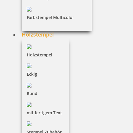
Farbstempel Multicolor
4,94 €
Holzstempel
inkl. 19 % Mwst.
Bestellen
Holzstempel
Eckig
Colop WOODIES Stempelkissen Rottöne
Rund
mit fertigem Text
4,94 €
Stempel Zubehör