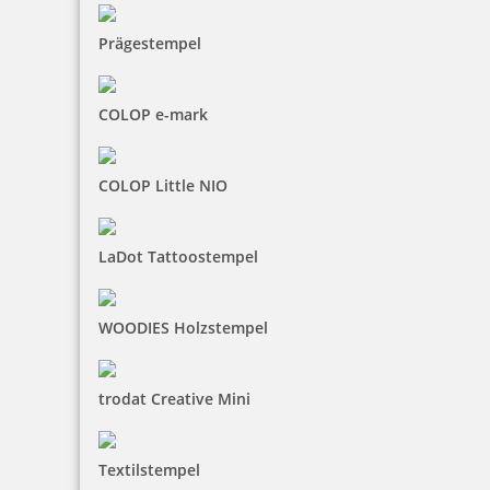
Prägestempel
4,94 €
COLOP e-mark
inkl. 19 % Mwst.
COLOP Little NIO
Bestellen
LaDot Tattoostempel
WOODIES Holzstempel
Colop WOODIES Stempel Fäustlinge
trodat Creative Mini
Textilstempel
4,94 €