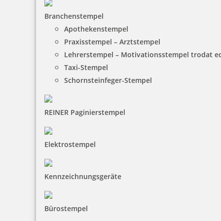
Branchenstempel
Apothekenstempel
Praxisstempel – Arztstempel
Colop WOODIES Stempelkissen Display
Lehrerstempel – Motivationsstempel trodat 
Taxi-Stempel
Schornsteinfeger-Stempel
112,41 €
REINER Paginierstempel
inkl. 19 % Mwst.
Bestellen
Elektrostempel
Kennzeichnungsgeräte
Bürostempel
Colop WOODIES Stempel Auto mit Tannenbaum