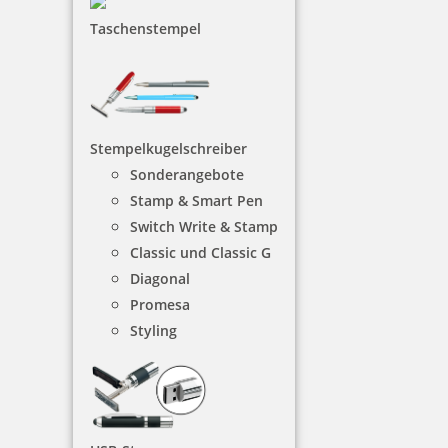
Taschenstempel
4,94 €
Stempelkugelschreiber
inkl. 19 % Mwst.
Sonderangebote
Bestellen
Stamp & Smart Pen
Switch Write & Stamp
Classic und Classic G
Diagonal
Promesa
Styling
Colop WOODIES Display Baby mit 25 Stempeln und 5 Kissen