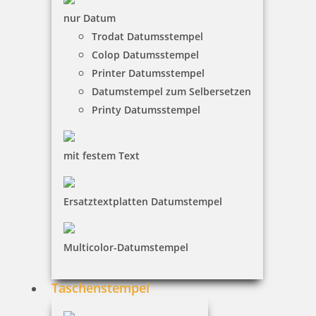
nur Datum
Trodat Datumsstempel
Colop Datumsstempel
Colop WOODIES Stempelkissen Grüntöne
Printer Datumsstempel
Datumstempel zum Selbersetzen
Printy Datumsstempel
4,94 €
mit festem Text
inkl. 19 % Mwst.
Ersatztextplatten Datumstempel
Bestellen
Multicolor-Datumstempel
Taschenstempel
Colop WOODIES Stempelkissen Braun oder Schwarz