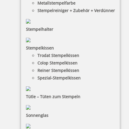
Impressum
Metallstempelfarbe
Stempelreiniger + Zubehör + Verdünner
Datenschutz
AGB
Stempelhalter
Widerruf
Barrierefreiheit
Stempelkissen
Vertrag widerrufen
Trodat Stempelkissen
Colop Stempelkissen
KUNDENBEREICH
Reiner Stempelkissen
Spezial-Stempelkissen
Mein Konto
Warenkorb
Tütle – Tüten zum Stempeln
Kundenservice
Sonnenglas
KONTAKT