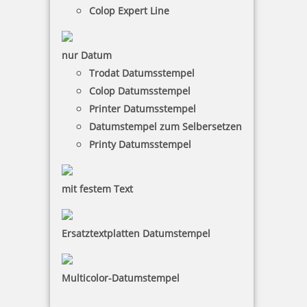
Holzstempel Exlibris Motiv 03
Colop Expert Line
nur Datum
Trodat Datumsstempel
18,80 €
Colop Datumsstempel
Printer Datumsstempel
inkl. 19 % Mwst.
Datumstempel zum Selbersetzen
Jetzt gestalten
Printy Datumsstempel
mit festem Text
Ersatztextplatten Datumstempel
Holzstempel Exlibris Motiv 04
Multicolor-Datumstempel