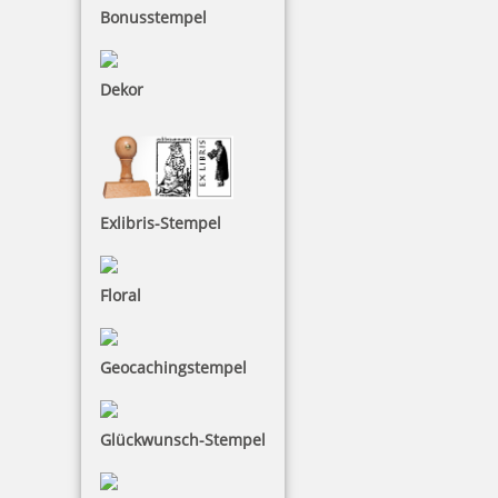
Bonusstempel
Holzstempel Exlibris Motiv 07
Dekor
18,80 €
inkl. 19 % Mwst.
Exlibris-Stempel
Jetzt gestalten
Floral
Geocachingstempel
Holzstempel Exlibris Motiv 08
Glückwunsch-Stempel