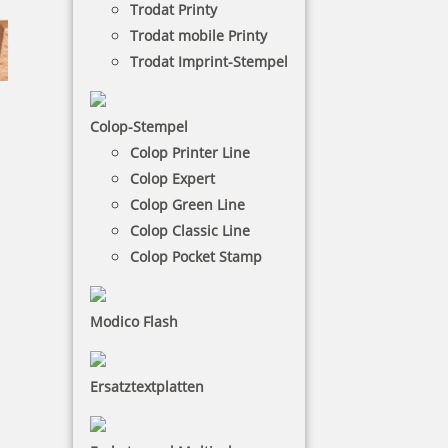
Trodat Printy
Trodat mobile Printy
Trodat Imprint-Stempel
Colop-Stempel
Colop Printer Line
Exlibris-Stempel
Colop Expert
Colop Green Line
Sie wollen auf originelle Weise zeigen, das dieses
Colop Classic Line
Buch oder das Dokument Ihnen gehört, dann sind
Colop Pocket Stamp
die Exlibris-Stempel genau das Richtige für Sie.
Modico Flash
NACH WUNSCHSTEMPEL FILTERN
Ersatztextplatten
€-
↑
€+
↓