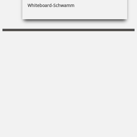
Winterling schreiben-schenken-lesen e.K.
Whiteboard-Schwamm
Michael Winterling
Ludwigstr. 16 |95111 Rehau
09283/1546