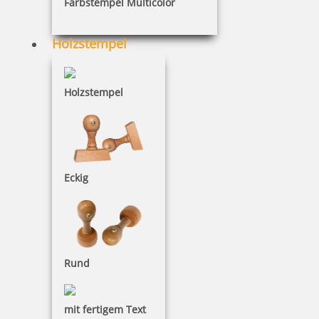
Farbstempel Multicolor
8 Artikel in der Kategorie
Holzstempel
Holzstempel
Holzstempel Exlibris Motiv 01
Eckig
18,80 €
Rund
inkl. 19 % Mwst.
Jetzt gestalten
mit fertigem Text