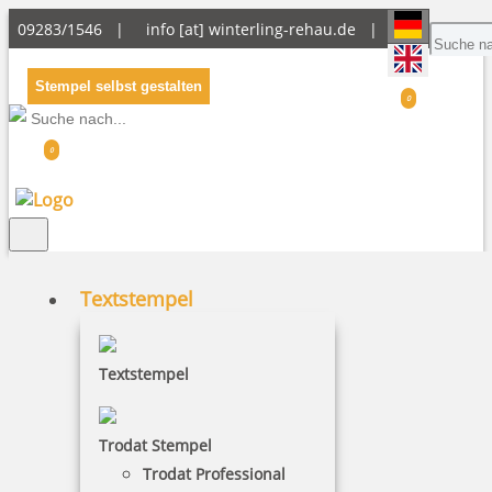
09283/1546 |
info [at] winterling-rehau.de
|
Stempel selbst gestalten
0
0
Textstempel
Textstempel
Trodat Stempel
Trodat Professional