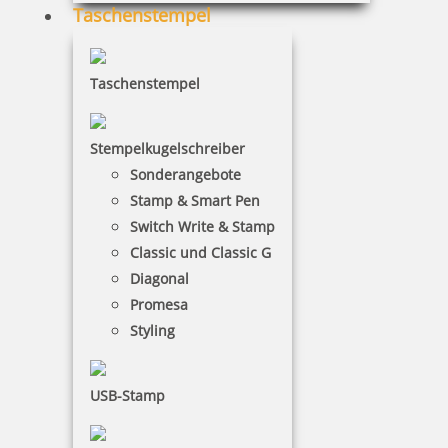
18,80 €
Taschenstempel
inkl. 19 % Mwst.
Taschenstempel
Jetzt gestalten
Stempelkugelschreiber
Sonderangebote
Stamp & Smart Pen
Switch Write & Stamp
Holzstempel Exlibris Motiv 05
Classic und Classic G
Diagonal
Promesa
Styling
18,80 €
USB-Stamp
inkl. 19 % Mwst.
Jetzt gestalten