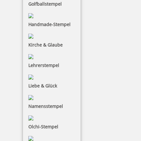
Golfballstempel
18,80 €
Handmade-Stempel
inkl. 19 % Mwst.
Jetzt gestalten
Kirche & Glaube
Sie wollen auf originelle Weise zeigen, das dieses
Buch oder das Dokument Ihnen gehört, dann sind
Lehrerstempel
die Exlibris-Stempel genau das Richtige für Sie. Es
gibt eine große Auswahl an Motiven. So können Sie
Liebe & Glück
sich Ihr ganz persönliches aussuchen und einen
individuellen Text gestalten. Diese Holzstempel
benötigen ein separates Stempelkissen.
Namensstempel
Olchi-Stempel