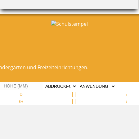
ndergärten und Freizeiteinrichtungen.
€-
↑
€+
↓