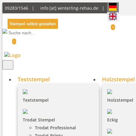
09283/1546 |
info [at] winterling-rehau.de
|
Stempel selbst gestalten
0
0
Textstempel
Holzstempel
Textstempel
Holzstempel
Trodat Stempel
Eckig
Trodat Professional
Trodat Printy