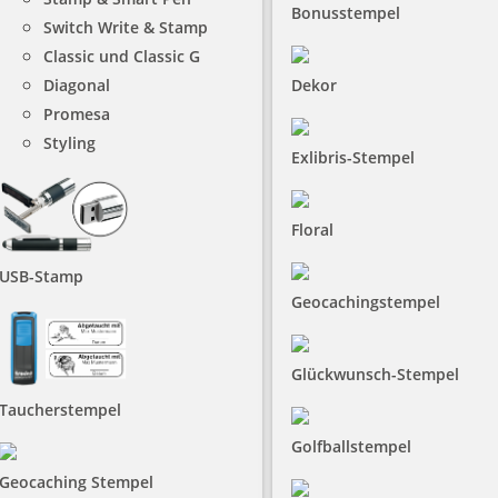
Bonusstempel
Switch Write & Stamp
Classic und Classic G
Diagonal
Dekor
Promesa
Styling
Exlibris-Stempel
Floral
USB-Stamp
Geocachingstempel
Glückwunsch-Stempel
Taucherstempel
Golfballstempel
Geocaching Stempel