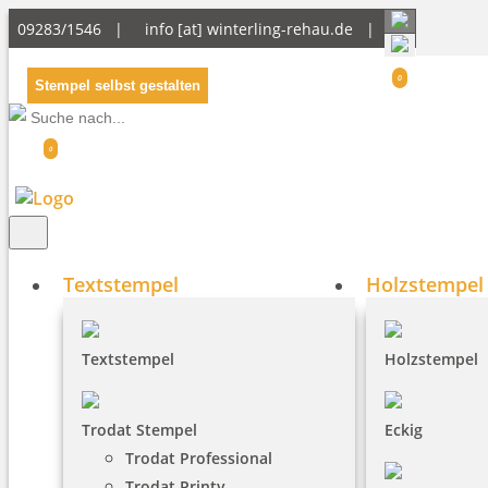
09283/1546 |
info [at] winterling-rehau.de
|
0
Stempel selbst gestalten
0
Textstempel
Holzstempel
Textstempel
Holzstempel
Trodat Stempel
Eckig
Trodat Professional
Trodat Printy