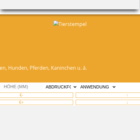
zen, Hunden, Pferden, Kaninchen u. ä.
€-
↑
€+
↓