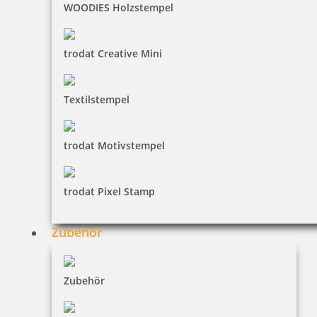
WOODIES Holzstempel
Trodat Deine Dinge Nachfüllkit
trodat Creative Mini
Textilstempel
6,16 €
trodat Motivstempel
inkl. 19 % Mwst.
Bestellen
trodat Pixel Stamp
Zubehör
Zubehör
jetStamp 1025 mobiler Elektrostempel mit Akku