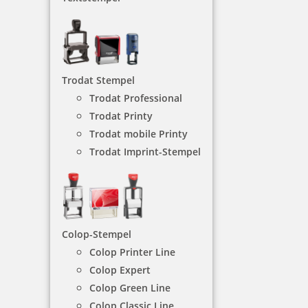
Spezialstempel
Die Spezialstempel sind sehr stabil gebaut und
haben so eine lange Lebensdauer.
Trodat Stempel
NACH WUNSCHSTEMPEL FILTERN
Trodat Professional
Trodat Printy
Trodat mobile Printy
Trodat Imprint-Stempel
€-
↑
€+
↓
SPEZIALSTEMPEL - KATEGORIEN
Colop-Stempel
Colop Printer Line
Colop Expert
Branchenstempel
Colop Green Line
Colop Classic Line