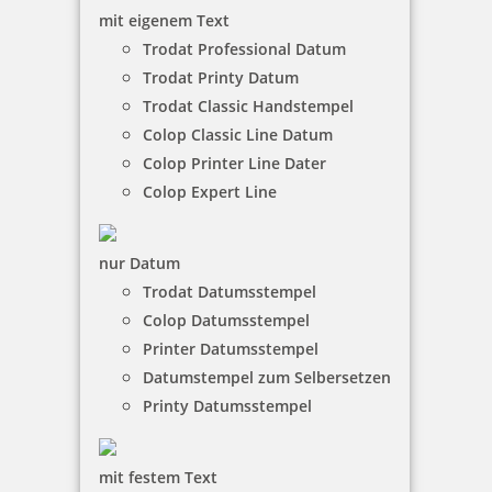
WOODIES Holzstempel
mit eigenem Text
Trodat Professional Datum
Trodat Printy Datum
Trodat Classic Handstempel
trodat Creative Mini
Colop Classic Line Datum
Colop Printer Line Dater
Colop Expert Line
Textilstempel
nur Datum
Trodat Datumsstempel
Colop Datumsstempel
trodat Motivstempel
Printer Datumsstempel
Datumstempel zum Selbersetzen
Printy Datumsstempel
mit festem Text