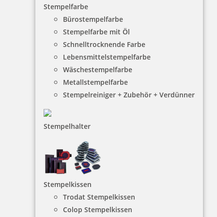
Stempelfarbe
Bürostempelfarbe
2.495,43 €
Stempelfarbe mit Öl
Schnelltrocknende Farbe
Lebensmittelstempelfarbe
inkl. 19 % Mwst.
Bestellen
Wäschestempelfarbe
Metallstempelfarbe
Stempelreiniger + Zubehör + Verdünner
Stempelhalter
jetStamp 990 mobiler Elektrostempel mit Akku
Stempelkissen
1.424,43 €
Trodat Stempelkissen
Colop Stempelkissen