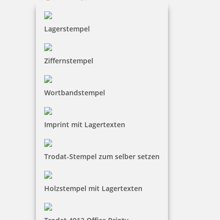
Colop Marky Nachfüllset inklusive Kissen Textilband und
Etiketten
Lagerstempel
Ziffernstempel
10,48 €
Wortbandstempel
inkl. 19 % Mwst.
Bestellen
Imprint mit Lagertexten
Trodat-Stempel zum selber setzen
trodat LITTLE DOTs RECHENRALLY Plus Minus Rechenroller Set
Holzstempel mit Lagertexten