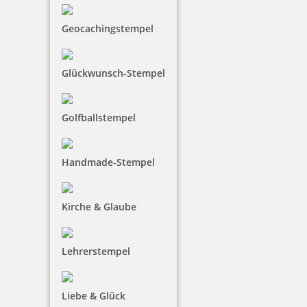
Geocachingstempel
5,13 €
Glückwunsch-Stempel
inkl. 19 % Mwst.
Golfballstempel
Bestellen
Handmade-Stempel
Kirche & Glaube
Colop DIY Marky Textilstempel TYPO mit Zubehör
Lehrerstempel
Liebe & Glück