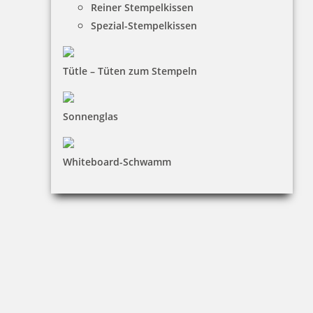
Reiner Stempelkissen
inkl. 19 % Mwst.
Bestellen
Spezial-Stempelkissen
Tütle – Tüten zum Stempeln
Sonnenglas
Wäschestempelfarbe Berolin Ariston P, Stoffstempelfarbe 50 ml
Whiteboard-Schwamm
12,91 €
inkl. 19 % Mwst.
Bestellen