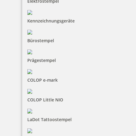
Elektrostempel
Jetzt gestalten
Kennzeichnungsgeräte
Bürostempel
Trodat Deine Dinge Stempel Typo
Prägestempel
COLOP e-mark
15,42 €
inkl. 19 % Mwst.
COLOP Little NIO
Bestellen
LaDot Tattoostempel