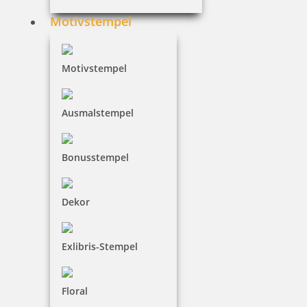
Motivstempel
Motivstempel
My Marky Textilstempel mit individueller Textplatte und
Zubehör
Ausmalstempel
18,34 €
Bonusstempel
inkl. 19 % Mwst.
Jetzt gestalten
Dekor
Exlibris-Stempel
Floral
trodat LITTLE DOTs RECHENRALLY Mal Zahlen Rechenroller