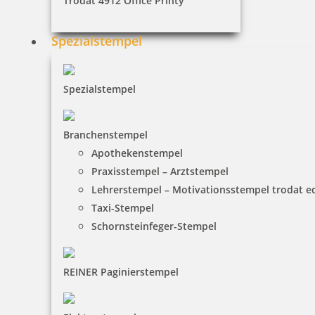
Trodat 4912 Office Printy
10,28 €
Spezialstempel
inkl. 19 % Mwst.
Bestellen
Spezialstempel
Branchenstempel
Apothekenstempel
Praxisstempel – Arztstempel
Trodat Deine Dinge Stempel mit Textplatte
Lehrerstempel – Motivationsstempel trodat 
Taxi-Stempel
Schornsteinfeger-Stempel
24,87 €
REINER Paginierstempel
inkl. 19 % Mwst.