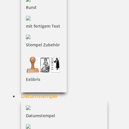
Rund
Prägestempel
mit fertigem Text
COLOP e-mark
Stempel Zubehör
COLOP Little NIO
Exlibris
Datumstempel
LaDot Tattoostempel
Datumstempel