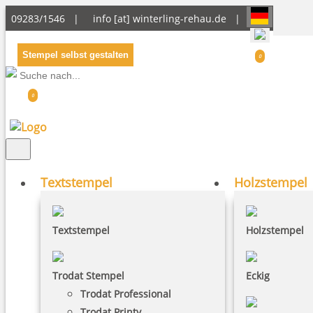
09283/1546 |
info [at] winterling-rehau.de
|
Stempel selbst gestalten
0
0
Textstempel
Holzstempel
Textstempel
Holzstempel
Trodat Stempel
Eckig
Trodat Professional
Trodat Printy